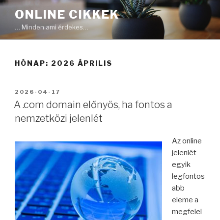
Tartalomhoz
ONLINE CIKKEK
… Minden ami érdekes…
HÓNAP: 2026 ÁPRILIS
BEKÜLDVE:
2026-04-17
A .com domain előnyös, ha fontos a
nemzetközi jelenlét
Az online
jelenlét
egyik
legfontos
abb
eleme a
megfelel