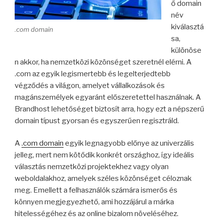
ő domain
név
kiválasztá
.com domain
sa,
különöse
n akkor, ha nemzetközi közönséget szeretnél elérni. A
.com az egyik legismertebb és legelterjedtebb
végződés a világon, amelyet vállalkozások és
magánszemélyek egyaránt előszeretettel használnak. A
Brandhost lehetőséget biztosít arra, hogy ezt a népszerű
domain típust gyorsan és egyszerűen regisztráld.
A
.com domain
egyik legnagyobb előnye az univerzális
jelleg, mert nem kötődik konkrét országhoz, így ideális
választás nemzetközi projektekhez vagy olyan
weboldalakhoz, amelyek széles közönséget céloznak
meg. Emellett a felhasználók számára ismerős és
könnyen megjegyezhető, ami hozzájárul a márka
hitelességéhez és az online bizalom növeléséhez.