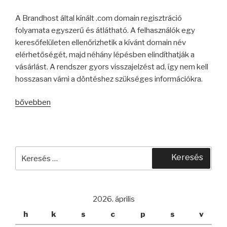
A Brandhost által kínált .com domain regisztráció
folyamata egyszerű és átlátható. A felhasználók egy
keresőfelületen ellenőrizhetik a kívánt domain név
elérhetőségét, majd néhány lépésben elindíthatják a
vásárlást. A rendszer gyors visszajelzést ad, így nem kell
hosszasan várni a döntéshez szükséges információkra.
“A
bővebben
.com
domain
előnyös,
ha
Keresés
Keresés
fontos
a
a
következő
nemzetközi
kifejezésre:
2026. április
jelenlét”
h
k
s
c
p
s
v