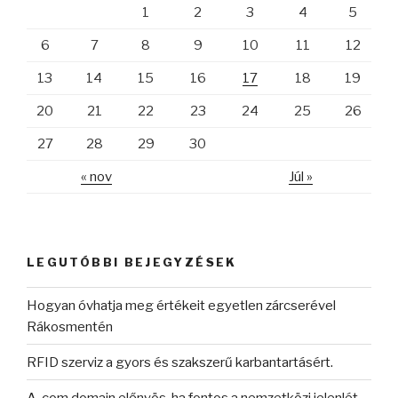
1
2
3
4
5
6
7
8
9
10
11
12
13
14
15
16
17
18
19
20
21
22
23
24
25
26
27
28
29
30
« nov
Júl »
LEGUTÓBBI BEJEGYZÉSEK
Hogyan óvhatja meg értékeit egyetlen zárcserével
Rákosmentén
RFID szerviz a gyors és szakszerű karbantartásért.
A .com domain előnyös, ha fontos a nemzetközi jelenlét